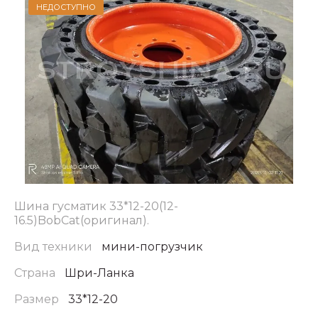
НЕДОСТУПНО
Шина гусматик 33*12-20(12-
16.5)BobCat(оригинал).
Вид техники
мини-погрузчик
Страна
Шри-Ланка
Размер
33*12-20