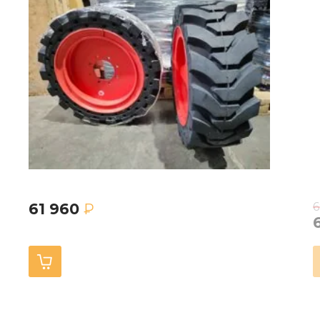
61 960
6
₽