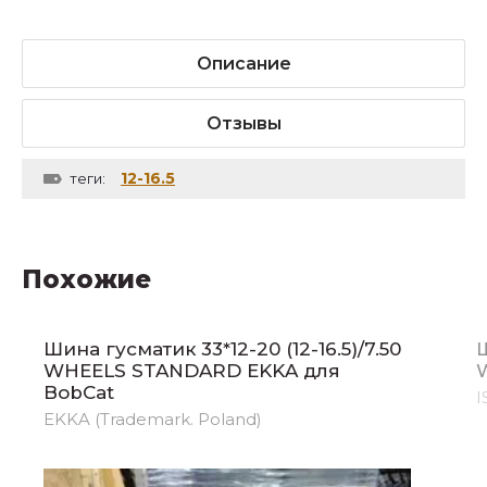
Описание
Отзывы
12-16.5
теги:
Похожие
Шина гусматик 33*12-20 (12-16.5)/7.50
Ш
WHEELS STANDARD EKKA для
BobCat
I
EKKA (Trademark. Poland)