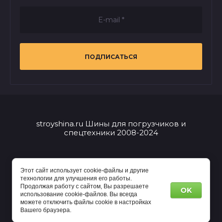
ПОДПИСАТЬСЯ
stroyshina.ru Шины для погрузчиков и
спецтехники 2008-2024
Этот сайт использует cookie-файлы и другие
технологии для улучшения его работы.
Продолжая работу с сайтом, Вы разрешаете
OK
world-weather.ru
использование cookie-файлов. Вы всегда
Прогноз погоды в Казани
можете отключить файлы cookie в настройках
Вашего браузера.
Мегагрупп.ру