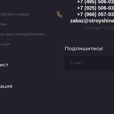
+7 (495) 506-03
+7 (925) 506-03
+7 (966) 057-93
 обмен товара
zakaz@stroyshina
таж
с 9.00 до 17.00
ие шин полиуретаном
а шин
Подпишитесь!
ист
рация