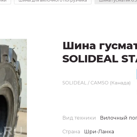
ики
Шины для вилочного погрузчика
Шина гусматик 6.
Шина гусмат
SOLIDEAL S
SOLIDEAL / CAMSO (Канада)
Вид техники
Вилочный по
Страна
Шри-Ланка