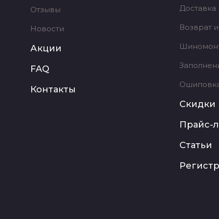
Доставка
Отзывы
Возврат и
Новости
Шиномон
Акции
Заполнен
FAQ
Ошиповк
Контакты
Скидки
Прайс-л
Статьи
Регист