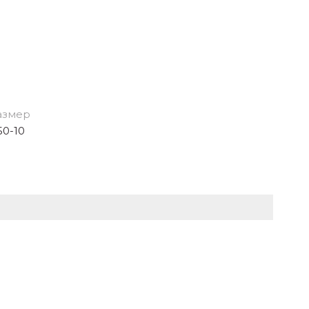
азмер
50-10