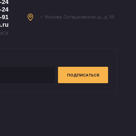
-24
-24
-91
г. Москва, Осташковское ш., д. 59
.ru
 МСК
ПОДПИСАТЬСЯ