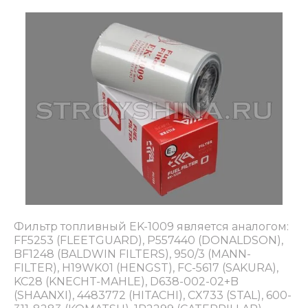
Фильтр топливный EK-1009 является аналогом:
FF5253 (FLEETGUARD), P557440 (DONALDSON),
BF1248 (BALDWIN FILTERS), 950/3 (MANN-
FILTER), H19WK01 (HENGST), FC-5617 (SAKURA),
KC28 (KNECHT-MAHLE), D638-002-02+B
(SHAANXI), 4483772 (HITACHI), CX733 (STAL), 600-