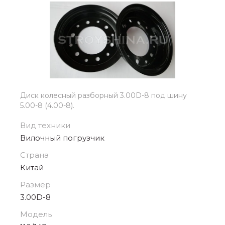
Диск колесный разборный 3.00D-8 под шину
5.00-8 (4.00-8).
Вид техники
Вилочный погрузчик
Страна
Китай
Размер
3.00D-8
Модель